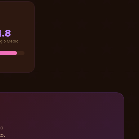
4.8
gio Medio
uo
to.