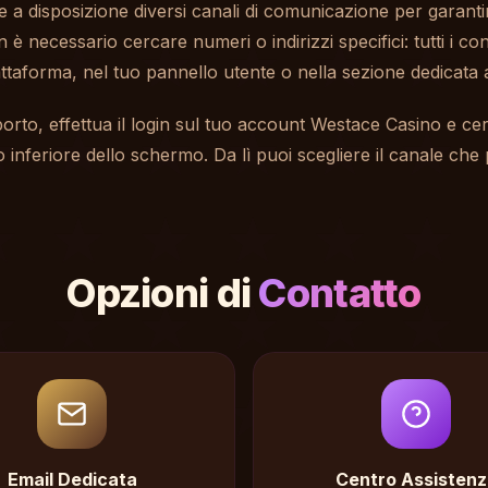
 a disposizione diversi canali di comunicazione per garanti
è necessario cercare numeri o indirizzi specifici: tutti i con
attaforma, nel tuo pannello utente o nella sezione dedicata 
rto, effettua il login sul tuo account Westace Casino e cerc
 inferiore dello schermo. Da lì puoi scegliere il canale che p
Opzioni di
Contatto
Email Dedicata
Centro Assistenz