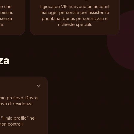
de che
I giocatori VIP ricevono un account
omuni.
manager personale per assistenza
 senza
prioritaria, bonus personalizzati e
e.
richieste speciali.
za
imo prelievo. Dovrai
rova di residenza
Il mio profilo” nel
ori controlli