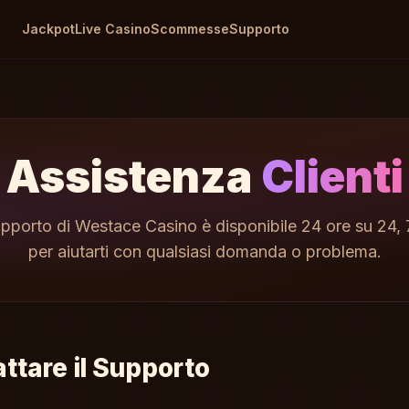
Jackpot
Live Casino
Scommesse
Supporto
Assistenza
Clienti
upporto di Westace Casino è disponibile 24 ore su 24, 7
per aiutarti con qualsiasi domanda o problema.
tare il Supporto