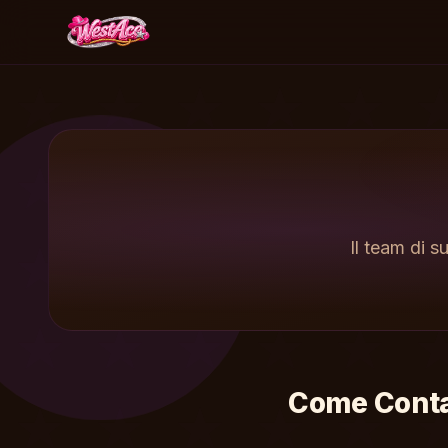
Il team di s
Come Contat